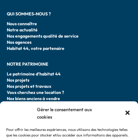
QUI SOMMES-NOUS ?
Nous connaître
Notre actualité
Nos engagements qualité de service
Nos agences
Habitat 44, votre partenaire
NOTRE PATRIMOINE
Le patrimoine d’habitat 44
Nos projets
Nos projets et travaux
Vous cherchez une location ?
Nos biens anciens à vendre
Gérer le consentement aux
DEVENIR LOCATAIRE
cookies
Faire une demande de logement
Pour offrir les meilleures expériences, nous utilisons des technologies telles
Les attributions de logement
que les cookies pour stocker et/ou accéder aux informations des appareils.
Vous cherchez une location ?