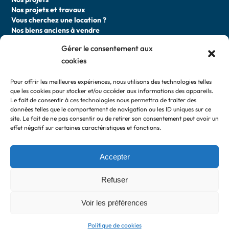
Nos projets et travaux
Vous cherchez une location ?
Nos biens anciens à vendre
Gérer le consentement aux
DEVENIR LOCATAIRE
cookies
Faire une demande de logement
Pour offrir les meilleures expériences, nous utilisons des technologies telles
Les attributions de logement
que les cookies pour stocker et/ou accéder aux informations des appareils.
Vous cherchez une location ?
Le fait de consentir à ces technologies nous permettra de traiter des
données telles que le comportement de navigation ou les ID uniques sur ce
site. Le fait de ne pas consentir ou de retirer son consentement peut avoir un
ESPACE LOCATAIRE
effet négatif sur certaines caractéristiques et fonctions.
Votre espace personnel
Paiement en ligne
Nos agences
Accepter
Changer de logement
Vos représentants
Refuser
Lectures Utiles
Voir les préférences
Politique de cookies